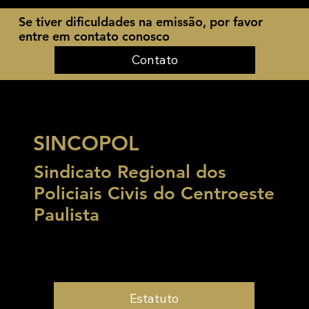
Se tiver dificuldades na emissão, por favor
entre em contato conosco
Contato
SINCOPOL
Sindicato Regional dos
Policiais Civis do Centroeste
Paulista
SINCOPOL representa os Policiais Civis,
dedicados à proteção e serviço a nossa
comunidade.
Estatuto