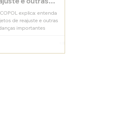
ajuste e outras
danças importantes
COPOL explica: entenda
jetos de reajuste e outras
anças importantes