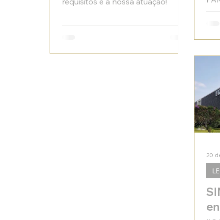
requisitos e a nossa atuação!
ELE
20 d
L
SI
en