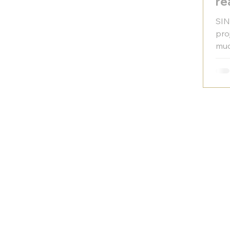
re
mu
SIN
pro
mud