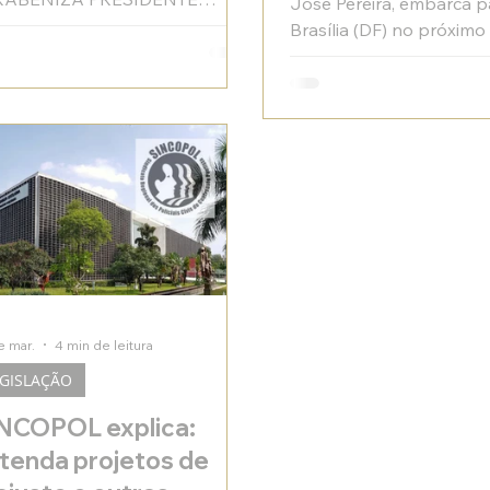
José Pereira, embarca p
ITO
Brasília (DF) no próximo
maio, com o objetivo de 
da eleição da próxima di
COBRAPOL (Confedera
Brasileira dos Policiais C
sindicato integrante de
disputa no pleito. Objeti
avançar com mudanças
regimentais para fortale
atuação junto ao Congr
Nacional.
e mar.
4 min de leitura
EGISLAÇÃO
NCOPOL explica:
tenda projetos de