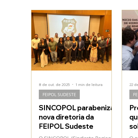
8 de out. de 2025
1 min de leitura
22 d
FEIPOL SUDESTE
FE
SINCOPOL parabeniza
Pr
nova diretoria da
qu
FEIPOL Sudeste
so
fu