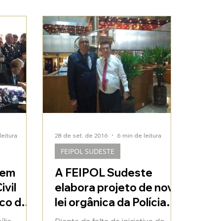
leitura
28 de set. de 2016
6 min de leitura
FEIPOL SUDESTE
 em
A FEIPOL Sudeste
ivil
elabora projeto de nova
sco de
lei orgânica da Polícia
Civil