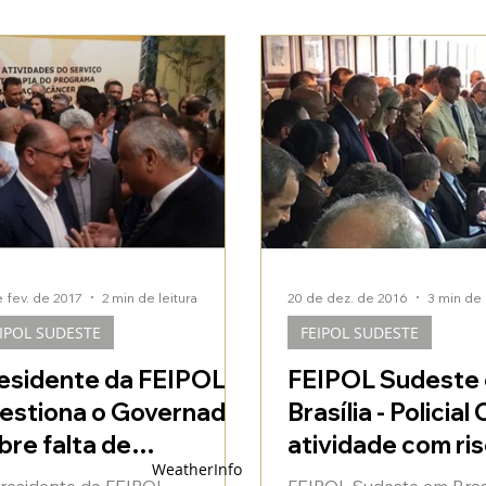
e fev. de 2017
2 min de leitura
20 de dez. de 2016
3 min de 
IPOL SUDESTE
FEIPOL SUDESTE
esidente da FEIPOL
FEIPOL Sudeste
estiona o Governador
Brasília - Policial C
bre falta de
atividade com ri
WeatherInfo
ncionários na Policia
morte - luta pelo