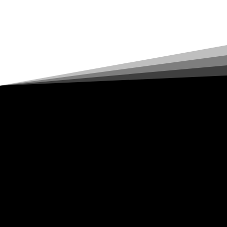
Governador promete divulgar minuta
da Lei Orgânica em reunião com
SINCOPOL e outras entidades
Fundado em 30/03/1990 na jurisdição da antiga Delegacia Regional de
Polícia de Marilia cidades das Seccionais de Polícia de Assis, Marilia,
Ourinhos e Tupã, com o nome de SINPORM seu primeiro Presidente e
fundador foi BENEDITO TADEU MARTINS SIMÕES. No final de 2013
incorporou o Sinpoeste Paulista se constituindo no atual SINCOPOL.