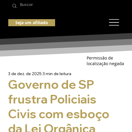
Seja um afiliado
Permissão de
localização negada
3 de dez. de 2025
3 min de leitura
Governo de SP
frustra Policiais
Civis com esboço
da Lei Orgânica