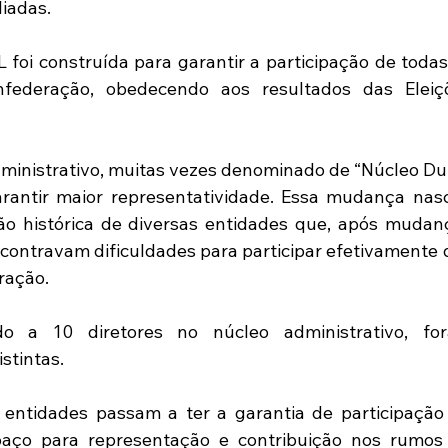
liadas.
oi construída para garantir a participação de todas 
nfederação, obedecendo aos resultados das Eleiçõ
inistrativo, muitas vezes denominado de “Núcleo Duro
arantir maior representatividade. Essa mudança nasc
ão histórica de diversas entidades que, após mudanç
ncontravam dificuldades para participar efetivamente d
ração.
 a 10 diretores no núcleo administrativo, for
stintas.
s entidades passam a ter a garantia de participação 
paço para representação e contribuição nos rumos 