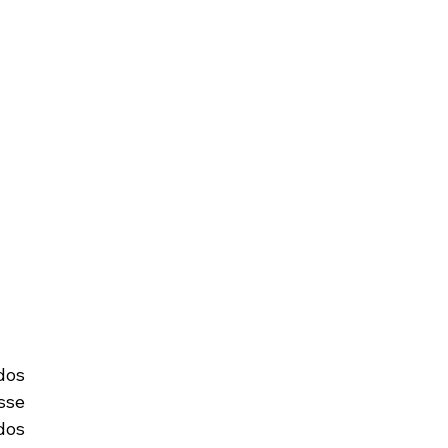
os 
se 
os 