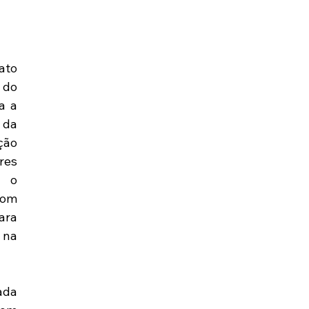
to 
do 
 a 
da 
ão 
es 
 o 
om 
a 
a 
da 