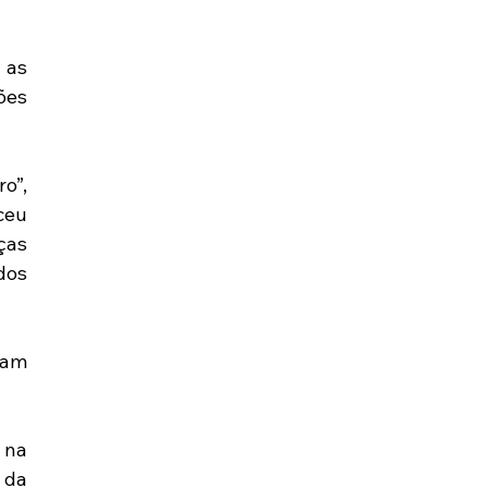
as 
es 
”, 
eu 
as 
os 
am 
na 
da 