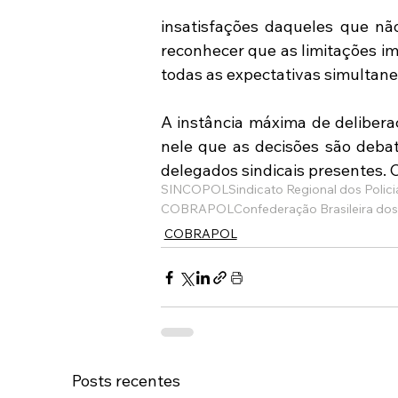
insatisfações daqueles que não
reconhecer que as limitações im
todas as expectativas simultan
A instância máxima de delibera
nele que as decisões são debat
delegados sindicais presentes. C
SINCOPOL
Sindicato Regional dos Polici
COBRAPOL
Confederação Brasileira dos 
COBRAPOL
Posts recentes