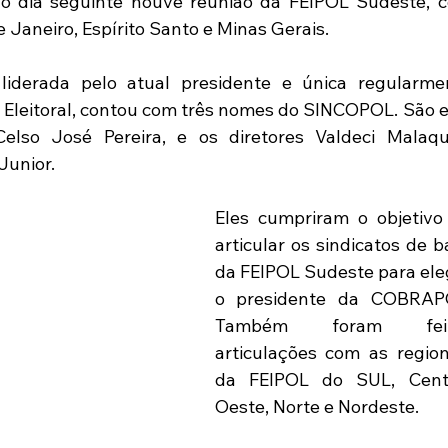
 No dia seguinte houve reunião da FEIPOL Sudeste, c
e Janeiro, Espírito Santo e Minas Gerais.
liderada pelo atual presidente e única regularmen
Eleitoral, contou com três nomes do SINCOPOL. São el
lso José Pereira, e os diretores Valdeci Malaqui
Junior.
Eles cumpriram o objetivo 
articular os sindicatos de b
da FEIPOL Sudeste para eleg
o presidente da COBRAPO
Também foram feita
articulações com as regiona
da FEIPOL do SUL, Cent
Oeste, Norte e Nordeste.