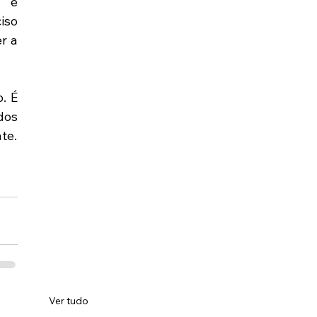
 e 
so 
 a 
 É 
os 
te.
Ver tudo