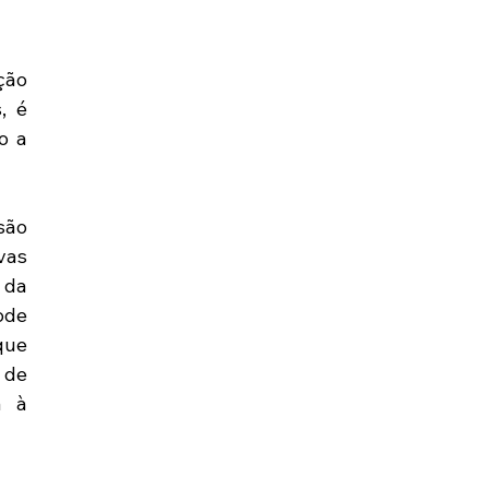
ão 
 é 
 a 
ão 
as 
 da 
de 
ue 
de 
 à 