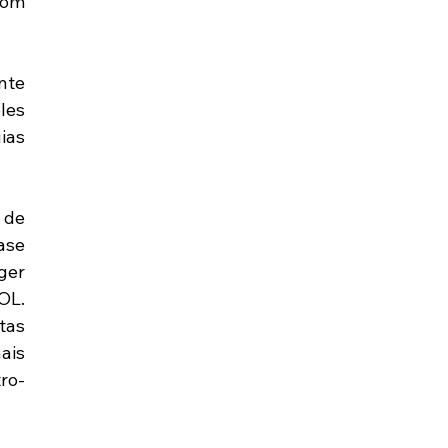
om 
te 
es 
as 
de 
ase 
er 
L. 
s 
is 
ro-