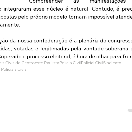
Compreender as manifestações
 integraram esse núcleo é natural. Contudo, é preci
postas pelo próprio modelo tornam impossível atender
eamente.
ção da nossa confederação é a plenária do congresso.
idas, votadas e legitimadas pela vontade soberana d
uperado o processo eleitoral, é hora de olhar para fren
ais Civis do Centroeste Paulista
Policia Civil
Policial Civil
Sindicato
Policiais Civis