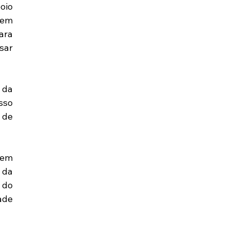
io 
em 
ra 
sar 
da 
so 
de 
em 
da 
do 
de 