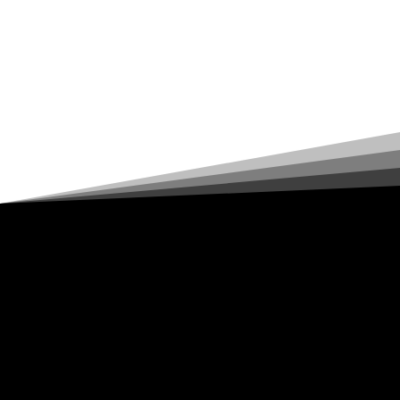
SINCOPOL parabeniza nova diretoria
da FEIPOL Sudeste
Fundado em 30/03/1990 na jurisdição da antiga Delegacia Regional de
Polícia de Marilia cidades das Seccionais de Polícia de Assis, Marilia,